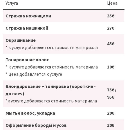
Услуга
Цена
Cтрижка ножницами
35€
Cтрижка машинкой
27€
Окрашивание
45€
* к услуге добавляется стоимость материала
Тонирование волос
* к услуге добавляется стоимость материала
10€
* цена добавляется к услуге
Блондирование + тонировка
(короткие -
75€ /
до плеч)
95€
*к услуге добавляется стоимость материала
Мытье волос, укладка
20€
Оформление бороды и усов
20€