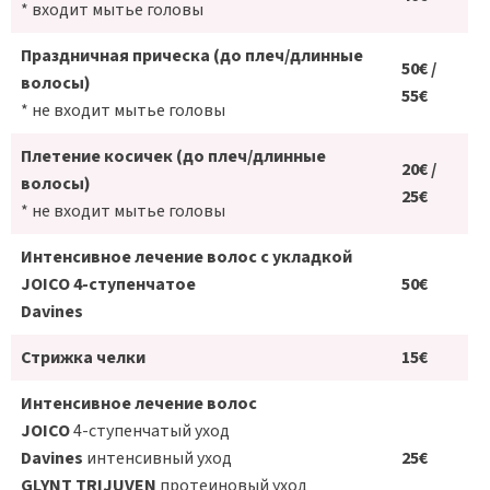
* входит мытье головы
Праздничная прическа (до плеч/длинные
50€ /
волосы)
55€
* не входит мытье головы
Плетение косичек (до плеч/длинные
20€ /
волосы)
25€
* не входит мытье головы
Интенсивное лечение волос с укладкой
JOICO 4-ступенчатое
50€
Davines
Стрижка челки
15€
Интенсивное лечение волос
JOICO
4-ступенчатый уход
Davines
интенсивный уход
25€
GLYNT TRIJUVEN
протеиновый уход