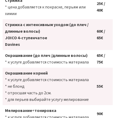
Стрижка
25€ /
* цена добавляется к покраске, перьям или
40€
химии
Стрижка с интенсивным уходом (до плеч /
длинные волосы)
60€ /
JOICO 4-ступенчатое
65€
Davines
Окрашивание (до плеч /длинные волосы)
65€ /
* к услуге добавляется стоимость материала
75€
Окрашивание корней
* к услуге добавляется стоимость материала
* не блонд
55€
* отросшая часть до 2см.
* для перьев выбирайте услугу мелирование
Mелирование
+
тонировка
90€
* к услуге добавляется стоимость материала