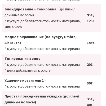
Блондирование + тонировка
(до плеч /
длинные волосы)
95€ /
* к услуге добавляется стоимость материала,
125€
мин 4 часа
Модное окрашивание (Balayage, Ombre,
AirTouch)
145€
* к услуге добавляется стоимость материала
Tонирования волос
* к услуге добавляется стоимость материала
20€
* цена добавляется к услуге
Удаление красителя 1 ч
30€
* к услуге добавляется стоимость материала
Простая повседневная укладка (до плеч/
35€ /
длинные волосы)
40€