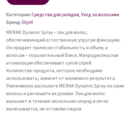
Spray
300
Категории:
Средства для укладки
,
Уход за волосами
ml
Бренд:
Glynt
MERAK Dynamic Spray – лак для волос,
обеспечивающий естественную упругую фиксацию.
Он придает прическе стабильность и объем, а
волосам – поразительный блеск. Микродисперсная
атомизация обеспечивает сухой спрей.
Количество продукта, которое необходимо
использовать, зависит от желаемого результата.
Равномерно распылите MERAK Dynamic Spray на сухие
волосы и расчешите их руками. Лак для волос
высыхает в течение нескольких секунд и легко
вычесывается, не оставляя следов.